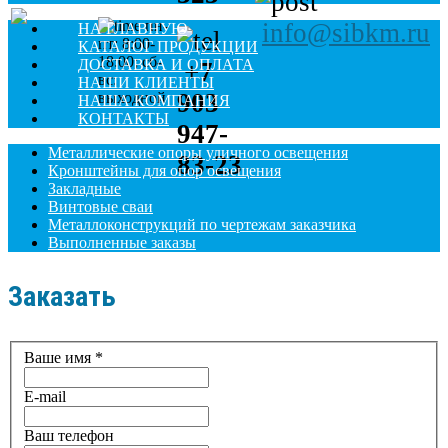
пн-
info@sibkm.ru
НА ГЛАВНУЮ
пт: 8:00-
КАТАЛОГ ПРОДУКЦИИ
18:00; сб-
ДОСТАВКА И ОПЛАТА
+7
вс:
НАШИ КЛИЕНТЫ
903
выходной
НАША КОМПАНИЯ
КОНТАКТЫ
947-
Металлические опоры уличного освещения
83-23
Кронштейны для опор освещения
Закладные
Винтовые сваи
Металлоконструкций по чертежам заказчика
Выполненные заказы
Заказать
Ваше имя
*
E-mail
Ваш телефон