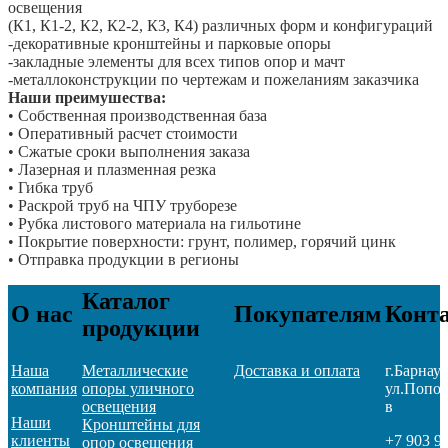
освещения
(К1, К1-2, К2, К2-2, К3, К4) различных форм и конфигураций
-декоративные кронштейны и парковые опоры
-закладные элементы для всех типов опор и мачт
-металлоконструкции по чертежам и пожеланиям заказчика
Наши преимушества:
• Собственная производственная база
• Оперативный расчет стоимости
• Сжатые сроки выполнения заказа
• Лазерная и плазменная резка
• Гибка труб
• Раскрой труб на ЧПУ труборезе
• Рубка листового материала на гильотине
• Покрытие поверхности: грунт, полимер, горячий цинк
• Отправка продукции в регионы
Каталог
О нас
Покупателям
Конт
продукции
Наша
Металлические
Доставка и оплата
г.Барнаул
компания
опоры уличного
ул.Попов
освещения
в
Наши
Кронштейны для
клиенты
+7 903 9
опор освещения