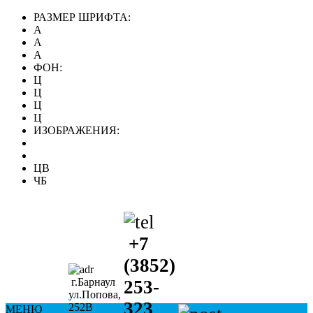
РАЗМЕР ШРИФТА:
A
A
A
ФОН:
Ц
Ц
Ц
Ц
ИЗОБРАЖЕНИЯ:
ЦВ
ЧБ
+7
(3852)
г.Барнаул
253-
ул.Попова,
323
252В
МЕНЮ